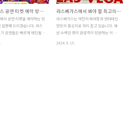
라스베가스 공연 티켓 예약 방법: 단계별 가이드
라스베가스에서 봐야 할 최고의 공연 4가지
에서 공연 티켓을 예약하는 방
라스베가스는 여전히 화려함과 엔터테인
 설명해 드리겠습니다. 라스
먼트의 중심지로 자리 잡고 있습니다. 매
인기 공연들은 빠르게 매진될
년 수백만 명의 관광객이 방문하는 이 도
문에 미리 티켓을 예약하는 것
시는 다양한 공연 덕분에 더욱 빛나고 있
.
2024. 9. 15.
다. 아래는 라스베가스 공연
죠. 2024년에는 새로운 공연과 함께 오랫
약하는 일반적인 절차와 팁입니
동안 사랑받아 온 명작들도 여전히 무대
식 웹사이트를 통한 예약대부분
에서 관객을 맞이하고 있습니다. 오늘은
스 공연은 각 공연의 공식 웹
라스베가스에서 놓치면 안 될 2024년의
해 티켓을 직접 구매할 수 있
최신 공연 4가지를 소개해드리겠습니다.
들어, Cirque du Soleil의
이 리스트만 따라오시면 라스베가스 여행
사이트에서 날짜와 좌석을 선
을 완벽하게 즐기실 수 있을 거예요!1. 서
 예약할 수 있습니다.예
커스의 혁신, “O” by Cirque du
 Cirque du Soleil의 경
Soleil2024년에도 라스베가스를 대표하
 du Soleil 공식 웹사이트에 접
는 공연으로 손꼽히는 **“O”**는 물을 테
연 날짜와 시간, 좌석을 선택하
마로 한 서커스 공연입니다. Cirque du
는 방식입니다.공식 웹사이트는
Soleil의 대표작 중 하나로, 무대 전체가