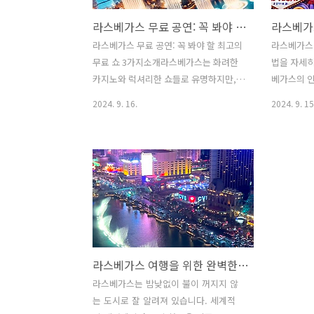
라스베가스 무료 공연: 꼭 봐야 할 최고의 무료 쇼 3가지
라스베가스 무료 공연: 꼭 봐야 할 최고의
라스베가스
무료 쇼 3가지소개라스베가스는 화려한
법을 자세히
카지노와 럭셔리한 쇼들로 유명하지만,
베가스의 
알고 보면 무료 공연도 꽤 많다는 사실, 알
수 있기 때
2024. 9. 16.
2024. 9. 15
고 계셨나요? 꼭 돈을 들여야만 멋진 공연
이 중요합니
을 볼 수 있는 것은 아닙니다. 라스베가스
티켓을 예
는 관광객들을 위해 거리와 호텔 곳곳에
다.1. 공
서 무료로 즐길 수 있는 다양한 공연을 제
의 라스베가
공합니다. 화려한 불꽃쇼부터 고전적인
사이트를 통
음악 공연까지, 가성비 최고의 엔터테인
습니다. 예를 
먼트를 누릴 수 있는 기회를 놓치지 마세
경우 공식 
요. 이번 포스팅에서는 라스베가스에서
택하여 바로
절대 놓쳐서는 안 될 무료 공연들을 소개
시: "O" by
라스베가스 여행을 위한 완벽한 숙소 선택법
해 드리겠습니다.주요 내용1. 벨라지오 분
우 Cirque
수쇼: 라스베가스의 상징적인 공연라스베
속하여, 공
라스베가스는 밤낮없이 불이 꺼지지 않
가스의 상징적인 무료 공연으로 손꼽히
고 결제하
는 도시로 잘 알려져 있습니다. 세계적