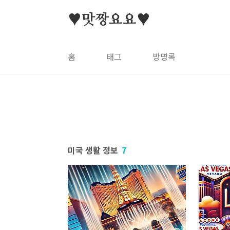
본문 바로가기
♥맛짱요요♥
홈
태그
방명록
미국 생활 정보
7