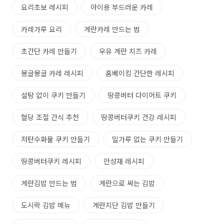
요리초보 레시피
아이용 부드러운 카레
카레가루 요리
계란카레 만드는 법
초간단 카레 만들기
우유 계란 치즈 카레
몽글몽글 카레 레시피
홈베이킹 간단한 레시피
설탕 없이 쿠키 만들기
땅콩버터 다이어트 쿠키
혈당 조절 간식 추천
땅콩버터쿠키 건강 레시피
저탄수화물 쿠키 만들기
밀가루 없는 쿠키 만들기
땅콩버터쿠키 레시피
안성재 레시피
계란김밥 만드는 법
계란으로 싸는 김밥
도시락 김밥 메뉴
계란지단 김밥 만들기