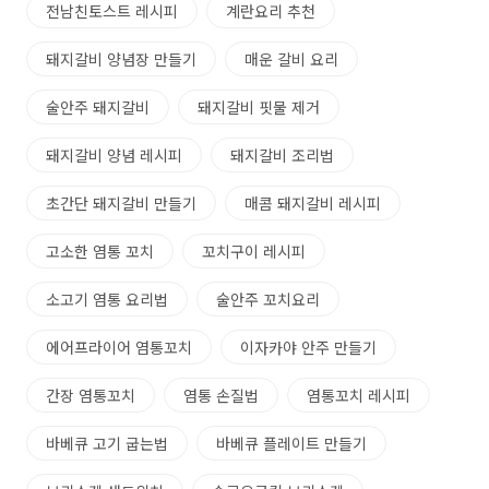
전남친토스트 레시피
계란요리 추천
돼지갈비 양념장 만들기
매운 갈비 요리
술안주 돼지갈비
돼지갈비 핏물 제거
돼지갈비 양념 레시피
돼지갈비 조리법
초간단 돼지갈비 만들기
매콤 돼지갈비 레시피
고소한 염통 꼬치
꼬치구이 레시피
소고기 염통 요리법
술안주 꼬치요리
에어프라이어 염통꼬치
이자카야 안주 만들기
간장 염통꼬치
염통 손질법
염통꼬치 레시피
바베큐 고기 굽는법
바베큐 플레이트 만들기