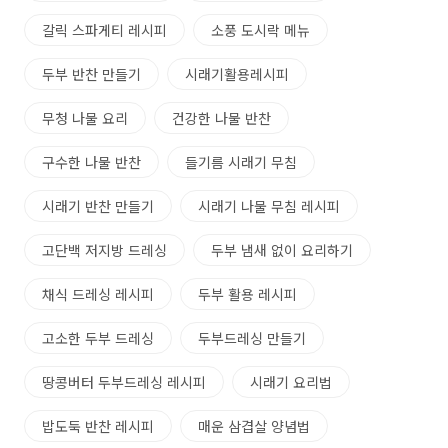
갈릭 스파게티 레시피
소풍 도시락 메뉴
두부 반찬 만들기
시래기활용레시피
무청 나물 요리
건강한 나물 반찬
구수한 나물 반찬
들기름 시래기 무침
시래기 반찬 만들기
시래기 나물 무침 레시피
고단백 저지방 드레싱
두부 냄새 없이 요리하기
채식 드레싱 레시피
두부 활용 레시피
고소한 두부 드레싱
두부드레싱 만들기
땅콩버터 두부드레싱 레시피
시래기 요리법
밥도둑 반찬 레시피
매운 삼겹살 양념법