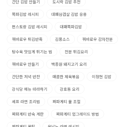
간단 김밥 만들기
도시락 김밥 추천
쪽파김밥 레시피
대패삼겹살 김밥 응용
편스토랑 김밥 레시피
대패쪽파김밥
꿔바로우 튀김반죽
김풍소스
꿔바로우 감자전분
탕수육 맛있게 튀기는 법
전분 튀김요리
꿔바로우 만들기
백종원 돼지고기 요리
간단한 저녁 반찬
매콤한 제육볶음
이정현 김밥
강식당 메뉴 따라하기
강호동 요리
셰프 라면 조리법
짜파게티 물 조절
짜파게티 반숙 계란
짜파게티 업그레이드 방법
짜파게티 꿀팁
윤남노 라면 레시피