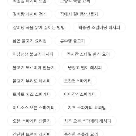
백종원 레시피 모음
보양식 국물 요리
갈비탕 레시피 정석
집에서 갈비탕 만들기
갈비탕 국물 맑게 끓이는 방법
백종원 소갈비탕 레시피
남은 불고기 요리법
류수영 불고기
어남선생 불고기레시피
멕시칸 스타일 한식 요리
불고기 또르띠야 만들기
냉장고 털이 레시피
불고기 부리또 레시피
초간편스파게티
토마토 치즈 스파게티
아이간식스파게티
미트소스 오븐 스파게티
치즈 스파게티 요리법
오븐 스파게티 만들기
치즈 오븐 스파게티 레시피
간단한 브런치 레시피
폭신한 수플레 요리