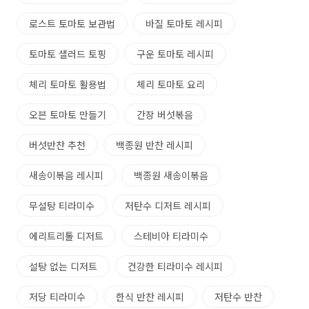
로스트 토마토 보관법
바질 토마토 레시피
토마토 샐러드 토핑
구운 토마토 레시피
체리 토마토 활용법
체리 토마토 요리
오븐 토마토 만들기
간장 버섯볶음
버섯반찬 추천
백종원 반찬 레시피
새송이볶음 레시피
백종원 새송이볶음
무설탕 티라미수
저탄수 디저트 레시피
에리트리톨 디저트
스테비아 티라미수
설탕 없는 디저트
건강한 티라미수 레시피
저당 티라미수
한식 반찬 레시피
저탄수 반찬