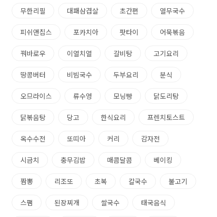
무한리필
대패삼겹살
초간편
열무국수
피쉬앤칩스
포카치아
팟타이
어묵볶음
꿔바로우
이열치열
갈비탕
고기요리
땅콩버터
비빔국수
두부요리
분식
오므라이스
류수영
모닝빵
닭도리탕
닭볶음탕
당고
한식요리
프렌치토스트
옥수수전
또띠아
커리
감자전
시금치
충무김밥
매콤달콤
베이킹
짬뽕
리조또
초복
칼국수
불고기
스팸
된장찌개
쌀국수
태국음식