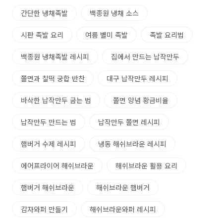
간단한 냉채족발
백종원 냉채 소스
시판 족발 요리
여름 별미 족발
족발 요리법
백종원 냉채족발 레시피
집에서 만드는 납작만두
쫄면과 찰떡 궁합 반찬
대구 납작만두 레시피
바삭한 납작만두 굽는 법
쫄면 양념 황금비율
납작만두 만드는 법
납작만두 쫄면 레시피
햄버거 수제 레시피
냉동 해쉬브라운 레시피
에어프라이어 해쉬브라운
해쉬브라운 활용 요리
햄버거 해쉬브라운
해쉬브라운 햄버거
감자와퍼 만들기
해쉬브라운와퍼 레시피