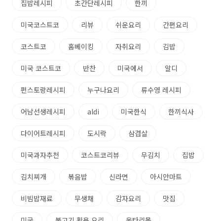
집밥레시피
초간단레시피
한끼
미국코스트코
리뷰
쉬운요리
간편요리
코스트코
홈베이킹
자취요리
김밥
미국 코스트코
반찬
미국에서
알디
펀스토랑레시피
누구나요리
류수영 레시피
어남선생레시피
aldi
미국한식
한끼식사
다이어트레시피
도시락
삼겹살
미국과자추천
코스트코리뷰
무김치
집밥
김치찌개
볶음밥
신라면
아시안마트
비빔밥재료
무생채
감자요리
맛집
미국
불고기 활용 요리
울타리몰