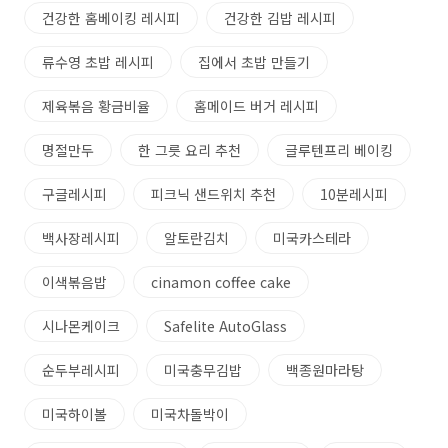
건강한 홈베이킹 레시피
건강한 김밥 레시피
류수영 초밥 레시피
집에서 초밥 만들기
제육볶음 황금비율
홈메이드 버거 레시피
명절만두
한 그릇 요리 추천
글루텐프리 베이킹
구글레시피
피크닉 샌드위치 추천
10분레시피
백사장레시피
알토란김치
미국카스테라
이색볶음밥
cinamon coffee cake
시나몬케이크
Safelite AutoGlass
순두부레시피
미국충무김밥
백종원마라탕
미국하이볼
미국차돌박이