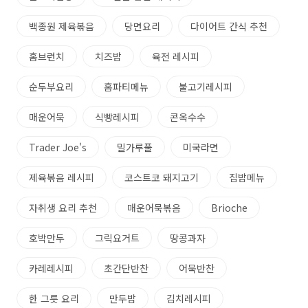
백종원 제육볶음
당면요리
다이어트 간식 추천
홈브런치
치즈밥
육전 레시피
순두부요리
홈파티메뉴
불고기레시피
매운어묵
식빵레시피
콘옥수수
Trader Joe's
밀가루풀
미국라면
제육볶음 레시피
코스트코 돼지고기
집밥메뉴
자취생 요리 추천
매운어묵볶음
Brioche
호박만두
그릭요거트
땅콩과자
카레레시피
초간단반찬
어묵반찬
한 그릇 요리
만두밥
김치레시피