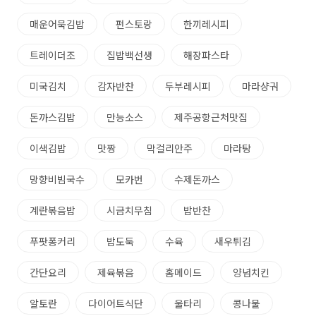
매운어묵김밥
펀스토랑
한끼레시피
트레이더조
집밥백선생
해장파스타
미국김치
감자반찬
두부레시피
마라샹궈
돈까스김밥
만능소스
제주공항근처맛집
이색김밥
맛짱
막걸리안주
마라탕
망향비빔국수
모카번
수제돈까스
계란볶음밥
시금치무침
밥반찬
푸팟퐁커리
밥도둑
수육
새우튀김
간단요리
제육볶음
홈메이드
양념치킨
알토란
다이어트식단
울타리
콩나물