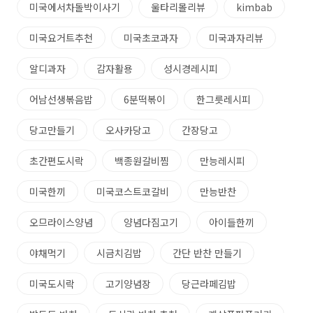
미국에서차돌박이사기
울타리몰리뷰
kimbab
미국요거트추천
미국초코과자
미국과자리뷰
알디과자
감자활용
성시경레시피
어남선생볶음밥
6분떡볶이
한그릇레시피
당고만들기
오사카당고
간장당고
초간편도시락
백종원갈비찜
만능레시피
미국한끼
미국코스트코갈비
만능반찬
오므라이스양념
양념다짐고기
아이들한끼
야채먹기
시금치김밥
간단 반찬 만들기
미국도시락
고기양념장
당근라페김밥