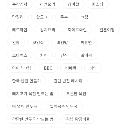
총각김치
라면요리
장마철
파스타
막걸리
핫도그
두부
크림
레드와인
김치요리
화이트와인
일본여행
된장
보양식
비빔밥
짜장면
스타벅스
치킨
간식
갈비찜
아이스크림
BBQ
바베큐
라면
한국 반찬 만들기
간단 반찬 레시피
돼지고기 육전 만드는 법
초간편 육전
떡 없이 만두국
멸치육수 만두국
간단한 만두국 만드는 법
김밥 황금비율