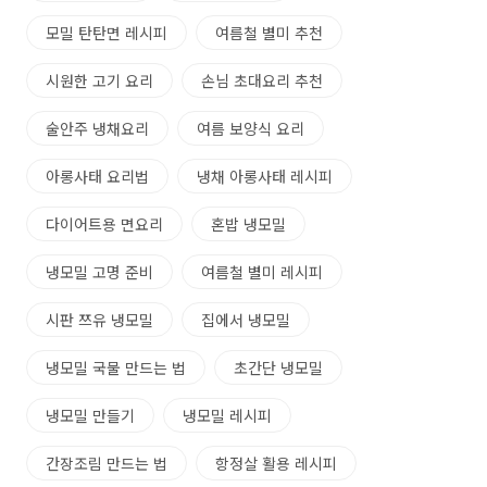
모밀 탄탄면 레시피
여름철 별미 추천
시원한 고기 요리
손님 초대요리 추천
술안주 냉채요리
여름 보양식 요리
아롱사태 요리법
냉채 아롱사태 레시피
다이어트용 면요리
혼밥 냉모밀
냉모밀 고명 준비
여름철 별미 레시피
시판 쯔유 냉모밀
집에서 냉모밀
냉모밀 국물 만드는 법
초간단 냉모밀
냉모밀 만들기
냉모밀 레시피
간장조림 만드는 법
항정살 활용 레시피