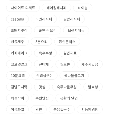
다이어트 디저트
베이킹레시피
하이볼
castella
라면레시피
김밥레시피
흑돼지맛집
술안주 요리
브런치메뉴
냉동새우
5분요리
등심돈까스
커피케이크
옥수수빵
김밥재료
코코넛밀크
진미채
월드콘
제주시맛집
10분요리
삼겹살구이
콩나물불고기
김밥도시락
맛살
숙주나물무침
발효빵
차돌박이
수원맛집
생활의 달인
여름과일
당면
볶음쌀국수
만능양념장