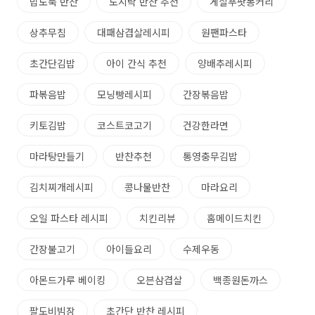
밥도둑 반찬
도시락 반찬 추천
게살푸팟퐁커리
상추무침
대패삼겹살레시피
원팬파스타
초간단김밥
아이 간식 추천
양배추레시피
파볶음밥
모닝빵레시피
간장볶음밥
키토김밥
코스트코고기
건강한라면
마라탕만들기
반찬추천
통영충무김밥
김치찌개레시피
콩나물반찬
마라요리
오일 파스타 레시피
치킨리뷰
홈메이드치킨
간장불고기
아이들요리
수제우동
아몬드가루 베이킹
오븐삼겹살
백종원돈까스
팔도비빔장
초간단 반찬 레시피