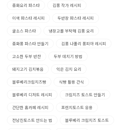
중화요리 파스타
김풍 작가 레시피
이색 파스타 레시피
두반장 파스타 레시피
굴소스 파스타
냉장고를 부탁해 김풍 요리
중화풍 파스타 만들기
김풍 나폴리 풍피아 레시피
고소한 두부 반찬
두부 데치기 방법
돼지고기 김치볶음
익은 김치 요리
블루베리크림치즈빵
식빵 활용 간식
블루베리 디저트 레시피
크림치즈 토스트 만들기
간단한 홈카페 레시피
프렌치토스트 응용
전남친토스트 만드는 법
블루베리 크림치즈 토스트