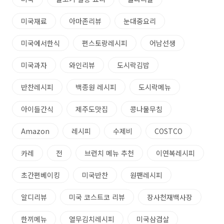
미국재료
아마존리뷰
눈대중요리
미국에서한식
편스토랑레시피
어남선생
미국과자
와인리뷰
도시락김밥
반찬레시피
백종원 레시피
도시락메뉴
아이들간식
제주도맛집
콩나물무침
Amazon
레시피
수제비
COSTCO
카레
전
브런치 메뉴 추천
이연복레시피
초간편베이킹
미국반찬
원팬레시피
알디리뷰
미국 코스트코 리뷰
장사천재백사장
한끼메뉴
열무김치레시피
미국삼겹살