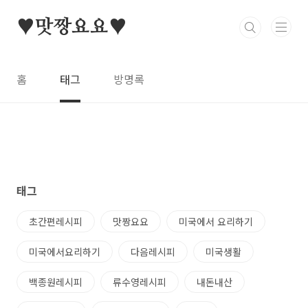
본문 바로가기
♥맛짱요요♥
홈
태그
방명록
태그
초간편레시피
맛짱요요
미국에서 요리하기
미국에서요리하기
다음레시피
미국생활
백종원레시피
류수영레시피
내돈내산