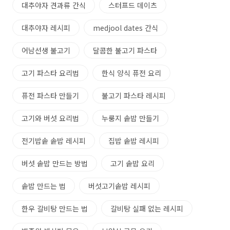
대추야자 견과류 간식
스터프드 데이츠
대추야자 레시피
medjool dates 간식
어남선생 불고기
달콤한 불고기 파스타
고기 파스타 요리법
한식 양식 퓨전 요리
퓨전 파스타 만들기
불고기 파스타 레시피
고기와 버섯 요리법
누룽지 솥밥 만들기
전기밥솥 솥밥 레시피
집밥 솥밥 레시피
버섯 솥밥 만드는 방법
고기 솥밥 요리
솥밥 만드는 법
버섯고기솥밥 레시피
한우 갈비탕 만드는 법
갈비탕 실패 없는 레시피