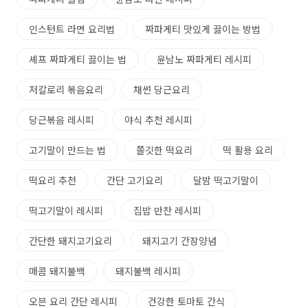
인스턴트 라면 요리법
짜파게티 맛있게 끓이는 방법
셰프 짜파게티 끓이는 법
윤남노 짜파게티 레시피
저칼로리 볶음요리
채썬 당근요리
당근볶음 레시피
야식 추천 레시피
고기말이 만드는 법
쫄깃한 떡요리
떡 활용 요리
떡요리 추천
간단 고기요리
달밤 떡고기말이
떡고기말이 레시피
집밥 반찬 레시피
간단한 돼지고기요리
돼지고기 간장양념
매콤 돼지불백
돼지불백 레시피
오븐 요리 간단 레시피
건강한 토마토 간식