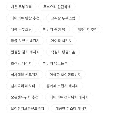
매운 두부요리
두부요리 간단하게
다이어트 반찬 추천
고추장 두부조림
매콤 두부조림
백김치 숙성 팁
여름김치 추천
국물 맛있는 백김치
아이용 백김치
깔끔한 김치 레시피
백김치 황금비율
초간단 백김치
백김치 담그는 법
식사대용 샌드위치
아삭한 오이샌드위치
참치요리 레시피
홈카페 브런치 레시피
오픈샌드위치 추천
다이어트 샌드위치 레시피
오이참치오픈샌드위치
매콤한 파스타 레시피