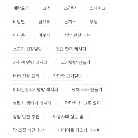
계란요리
고기
초간단
스테이크
비빔면
닭요리
돈까스
우동
아마존
아웃백
집밥 반찬 메뉴
소고기 간장덮밥
간단 한끼 레시피
자취생 덮밥 레시피
고기덮밥 만들기
버터 간장 요리
간단한 고기덮밥
버터간장고기덮밥 레시피
냉채 소스 만들기
브런치 햄버거 레시피
간단한 한 그릇 요리
집밥 반찬 추천
아롱사태 삶는 법
당 조절 식단 추천
다이어트 파스타 레시피