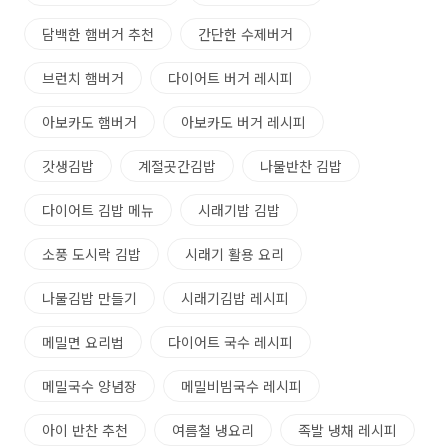
담백한 햄버거 추천
간단한 수제버거
브런치 햄버거
다이어트 버거 레시피
아보카도 햄버거
아보카도 버거 레시피
갓생김밥
계절곳간김밥
나물반찬 김밥
다이어트 김밥 메뉴
시래기밥 김밥
소풍 도시락 김밥
시래기 활용 요리
나물김밥 만들기
시래기김밥 레시피
메밀면 요리법
다이어트 국수 레시피
메밀국수 양념장
메밀비빔국수 레시피
아이 반찬 추천
여름철 냉요리
족발 냉채 레시피