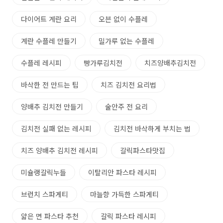
다이어트 계란 요리
오븐 없이 수플레
계란 수플레 만들기
밀가루 없는 수플레
수플레 레시피
빵가루김치전
치즈양배추김치전
바삭한 전 만드는 팁
치즈 김치전 요리법
양배추 김치전 만들기
술안주 전 요리
김치전 실패 없는 레시피
김치전 바삭하게 부치는 법
치즈 양배추 김치전 레시피
갈릭파스타맛집
미슐랭갈릭누들
이탈리안 파스타 레시피
브런치 스파게티
마늘향 가득한 스파게티
얇은 면 파스타 추천
갈릭 파스타 레시피