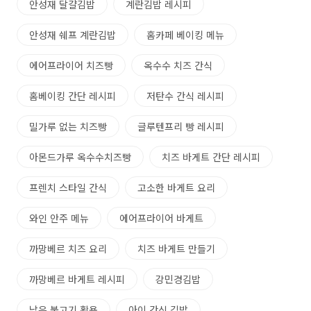
안성재 달걀김밥
계란김밥 레시피
안성재 쉐프 계란김밥
홈카페 베이킹 메뉴
에어프라이어 치즈빵
옥수수 치즈 간식
홈베이킹 간단 레시피
저탄수 간식 레시피
밀가루 없는 치즈빵
글루텐프리 빵 레시피
아몬드가루 옥수수치즈빵
치즈 바게트 간단 레시피
프렌치 스타일 간식
고소한 바게트 요리
와인 안주 메뉴
에어프라이어 바게트
까망베르 치즈 요리
치즈 바게트 만들기
까망베르 바게트 레시피
강민경김밥
남은 불고기 활용
아이 간식 김밥