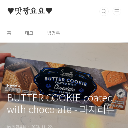
본문 바로가기
♥맛짱요요♥
홈
태그
방명록
Review
BUTTER COOKIE coated
with chocolate - 과자리뷰
by 맛짱요요
2023. 11. 22.