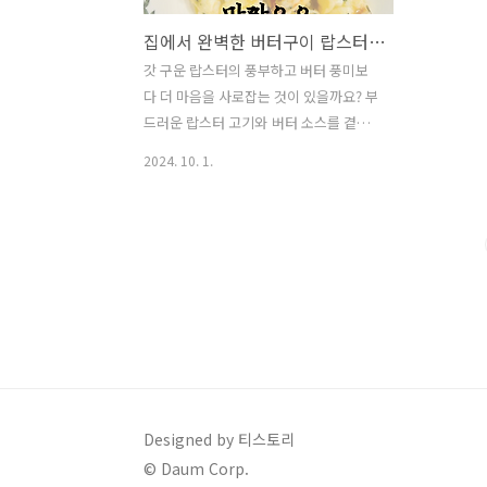
집에서 완벽한 버터구이 랍스터 만드는 법
갓 구운 랍스터의 풍부하고 버터 풍미보
다 더 마음을 사로잡는 것이 있을까요? 부
드러운 랍스터 고기와 버터 소스를 곁들
인 조합은 누구라도 군침을 돌게 만들기
2024. 10. 1.
에 충분합니다. 식사대접이든 집에서 간
단하게 먹는 메뉴이든 랍스터 버터구이는
모두가 만족할 메뉴가 아닐까 싶습니
다. 무엇보다도, 집에서 충분히 레스토랑
수준의 맛을 만들어 낼 수 있습니다. 이번
포스팅에서는 버터를 곁들인 랍스터 레시
피를 소개해 볼 까 합니다.재료랍스터버
터다진마늘설탕로즈마리파슬리모차렐라
치즈레시피1. 랍스터는 흐르는 물에 깨끗
이 씻어 준비해 줍니다.2. 딱딱한 껍질 부
분을 제거해 속살을 따로 분리해 줍니
Designed by 티스토리
다.3. 프라이팬에 다진 마늘, 버터, 설탕을
© Daum Corp.