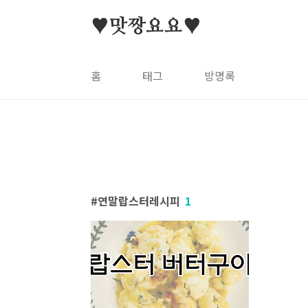
본문 바로가기
♥맛짱요요♥
홈
태그
방명록
연말랍스터레시피
1