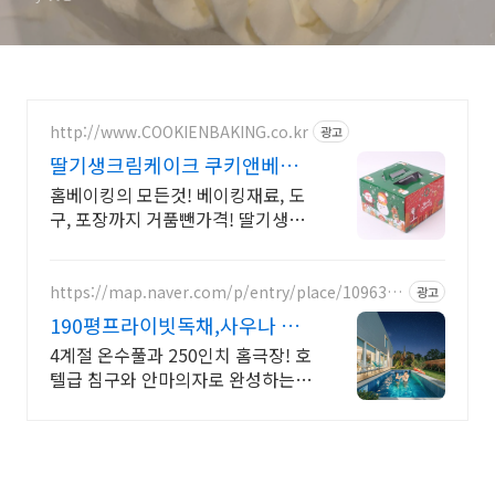
http://www.COOKIENBAKING.co.kr
광고
딸기생크림케이크 쿠키앤베이
킹
홈베이킹의 모든것! 베이킹재료, 도
구, 포장까지 거품뺀가격! 딸기생크
림케이크
https://map.naver.com/p/entry/place/1096378
광고
163
190평프라이빗독채,사우나 예
쁜 4계절 온수수영장 힐링
4계절 온수풀과 250인치 홈극장! 호
텔급 침구와 안마의자로 완성하는
프리미엄독채 별빛 자쿠지와 불멍의
낭만! 스타일러와 사우나로 완성하
는 세심한 배려의 감성숙소