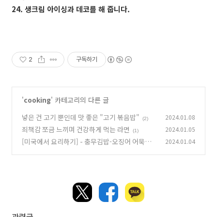
24. 생크림 아이싱과 데코를 해 줍니다.
2
구독하기
'
cooking
' 카테고리의 다른 글
넣은 건 고기 뿐인데 맛 좋은 "고기 볶음밥"
2024.01.08
(2)
죄책감 쪼금 느끼며 건강하게 먹는 라면
2024.01.05
(1)
[미국에서 요리하기] - 충무김밥-오징어 어묵무
2024.01.04
침
(1)
관련글