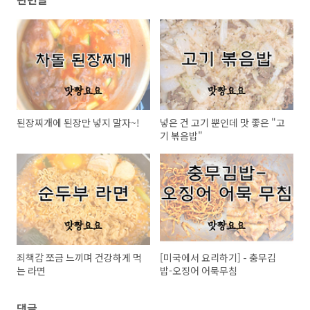
된장찌개에 된장만 넣지 말자~!
넣은 건 고기 뿐인데 맛 좋은 "고
기 볶음밥"
죄책감 쪼금 느끼며 건강하게 먹
[미국에서 요리하기] - 충무김
는 라면
밥-오징어 어묵무침
댓글