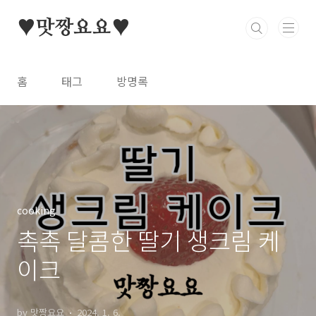
본문 바로가기
♥맛짱요요♥
홈
태그
방명록
cooking
촉촉 달콤한 딸기 생크림 케
이크
by 맛짱요요
2024. 1. 6.