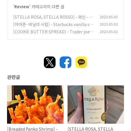
'
Review
' 카테고리의 다른 글
[STELLA ROSA, STELLA ROSSO] - 와인 - 미
2023.05.05
국 코스트코 리뷰
[아마존- 바닐라 시럽] - Starbucks vanilla syr
2023.05.02
(0)
up
[COOKIE BUTTER SPREAD] - Trader joe's
2023.05.02
(1)
내돈내산
(0)
관련글
[Breaded Panko Shrimp] -
[STELLA ROSA, STELLA