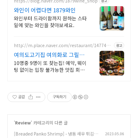
https://blog.naver.com/1879wine_shop
광고
와인이 어렵다면 1879와인
와인부터 드라이함까지 원하는 스타
일에 맞는 와인을 찾아보세요.
http://m.place.naver.com/restaurant/1477443
광고
314
여의도고기집 여의화로 그릴링
서비스, 대나무숲 힐링
10명중 9명이 또 찾는집! 예약, 웨이
팅 없이는 입장 불가능한 맛집 회식,
단체모임 추천!! 숯불화로구이 전문
점!!
공감
구독하기
'
Review
' 카테고리의 다른 글
[Breaded Panko Shrimp] - 냉동 새우 튀김-
2023.05.06