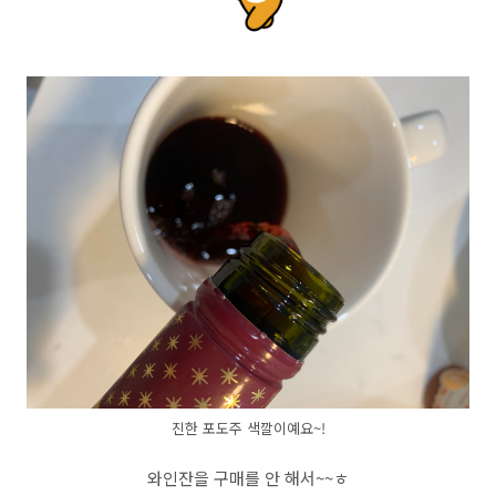
진한 포도주 색깔이예요~!
와인잔을 구매를 안 해서~~ㅎ