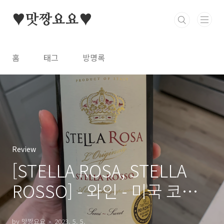
본문 바로가기
♥맛짱요요♥
홈
태그
방명록
Review
[STELLA ROSA, STELLA
ROSSO] - 와인 - 미국 코스
트코 리뷰
by 맛짱요요
2023. 5. 5.