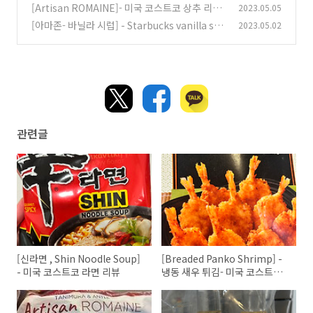
미국 코스트코 리뷰
[Artisan ROMAINE]- 미국 코스트코 상추 리뷰
2023.05.05
(0)
[아마존- 바닐라 시럽] - Starbucks vanilla syr
2023.05.02
(0)
up
(1)
관련글
[신라면 , Shin Noodle Soup]
[Breaded Panko Shrimp] -
- 미국 코스트코 라면 리뷰
냉동 새우 튀김- 미국 코스트코
리뷰