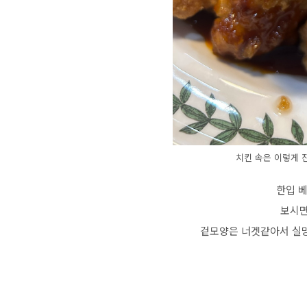
치킨 속은 이렇게 
한입 
보시면
겉모양은 너겟같아서 실망