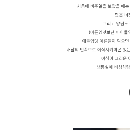
처음에 비주얼을 보았을 때는
맛은 너겟
그리고 양념도
(어른입맛보단 아이들입
애들입맛 어른들이 먹으면
배달의 민족으로 야식시켜먹곤 했는데 
야식이 그리운 
냉동실에 비상식량