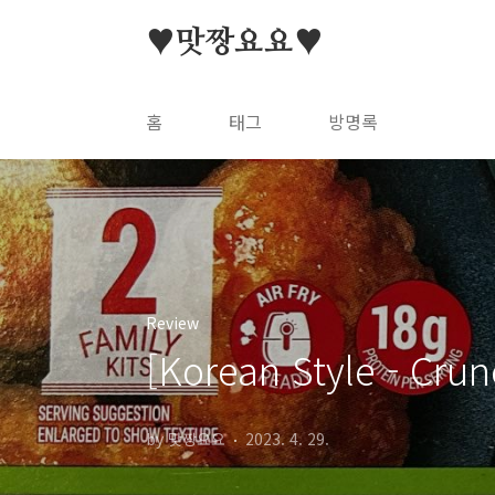
본문 바로가기
♥맛짱요요♥
홈
태그
방명록
Review
[Korean Style - 
by 맛짱요요
2023. 4. 29.