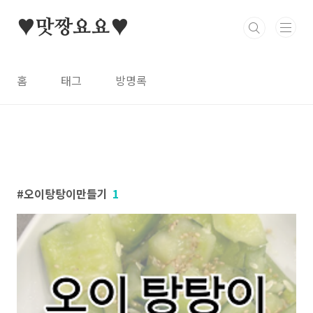
본문 바로가기
♥맛짱요요♥
홈
태그
방명록
오이탕탕이만들기
1