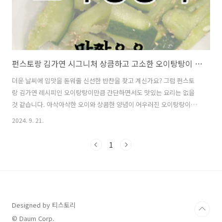
펀스토랑 김가연 시그니처 상큼하고 고소한 오이탕탕이 레시피
더운 날씨에 입맛을 돋워줄 신선한 반찬을 찾고 계신가요? 그럼 펀스토
랑 김가연 레시피인 오이탕탕이만큼 간단하면서도 맛있는 요리는 없을
것 같습니다. 아삭아삭한 오이와 상콤한 양념이 어우러진 오이탕탕이는,
무더위에도 입맛을 되살려주는 최고의 반찬입니다. 이 요리는 재료도 간
2024. 9. 21.
단하고 만들기도 쉬워, 누구나 금방 따라 할 수 있습니다. 특히, 새콤달콤
한 맛이 더해져 한 번 먹으면 자꾸 손이 가게 되는 매력이 있습니다. 더위
1
속에서 입맛이 없을 때 딱인 이 요리, 한 번 만들어보세요!재료오이마늘
설탕식초깨레시피1. 오이를 잘 씻어준 뒤 4등분 해 주니다.2. 칼등으로
오이를 탕탕 내리쳐 쪼개줍니다.오이 안쪽 씨 부분을 제거해 주셔도 됩니
다. 저는 제거하는 것도 귀찮고 씨 있는 부분이 입에 거슬리지 않아서 그
냥 통..
Designed by 티스토리
© Daum Corp.