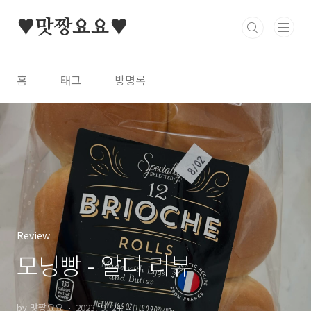
본문 바로가기
♥맛짱요요♥
홈
태그
방명록
Review
모닝빵 - 알디 리뷰
by 맛짱요요
2023. 9. 24.