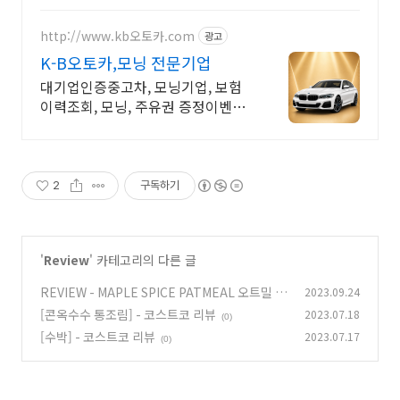
http://www.kb오토카.com
광고
K-B오토카,모닝 전문기업
대기업인증중고차, 모닝기업, 보험
이력조회, 모닝, 주유권 증정이벤트
인증중고차 7만대이상! 찾아가는 홈
서비스! 낮은 할부이자율, 24시간실
매물전산연동
2
구독하기
'
Review
' 카테고리의 다른 글
REVIEW - MAPLE SPICE PATMEAL 오트밀 리
2023.09.24
뷰
[콘옥수수 통조림] - 코스트코 리뷰
2023.07.18
(0)
(0)
[수박] - 코스트코 리뷰
2023.07.17
(0)