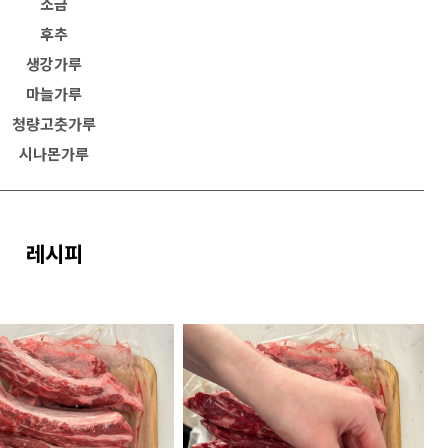
소금
후추
생강가루
마늘가루
청량고춧가루
시나몬가루
레시피