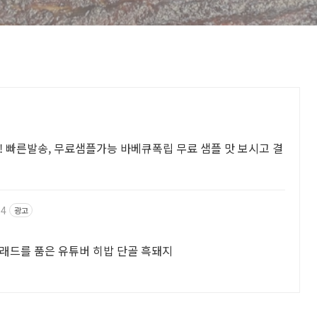
! 빠른발송, 무료샘플가능 바베큐폭립 무료 샘플 맛 보시고 결
94
광고
래드를 품은 유튜버 히밥 단골 흑돼지