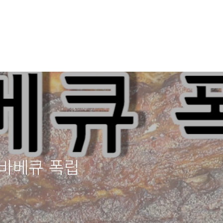
 바베큐 폭립