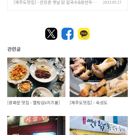
[제주도맛집] - 만강촌 옛날 닭 칼국수&왕만두
2023.05.27
(0)
관련글
[광화문 맛집 - 멜팅샵x치즈룸]
[제주도맛집] - 숙성도