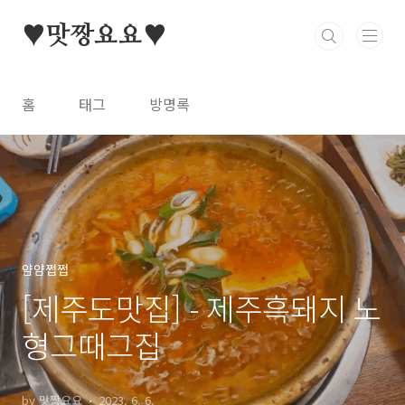
본문 바로가기
♥맛짱요요♥
홈
태그
방명록
얌얌쩝쩝
[제주도맛집] - 제주흑돼지 노
형그때그집
by 맛짱요요
2023. 6. 6.