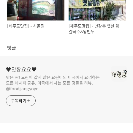
[제주도맛집] - 시골길
[제주도맛집] - 만강촌 옛날 닭
칼국수&왕만두
댓글
♥맛짱요요♥
맛은 짱! 요린이 같지 않은 요린이의 미국에서 요리하는
모든 레시피 공유. 미국에서 사는 모든 것들을 리뷰.
@foodjjangyoyo
구독하기