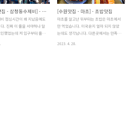
[삼청동맛집 - 삼청동수제비] - 수제비 맛집
[수원맛집 - 마초] - 초밥맛집
제비 점심시간이 꽤 지났음에도
마초를 알고난 뒤부터는 초밥은 마초에서
다. 진짜 이 줄을 서야하나 말
만 먹었습니다. 미국온지 얼마 되지 않았
고민했었는데 저 입구부터 줄을
는데도 생각납니다. 다른곳에서는 만족할
 다시 입구로 오기까지 30분
수 없는 초밥맛입니다. 초밥=마초 ㅎㅎㅎ
.
2023. 4. 28.
로 걸렸던 것 같습니다. 짝꿍,
머릿속에 공식처럼 있는 것 같습니다. 마
 오면 그 시간동안 수다떨고
초는 항상 웨이팅이 조금씩 있습니다. 제
각보다 금방인 것 같기도 합
가 다녀보았을 때 좀 괜찮은 시간대로는
판이 있는 곳까지 왔다면 곧 들
평일 오전 11시에서 11시30분 사이, 평일
 된 겁니다~!!! 메뉴판은 보시
저녁 7시이후, 주말에는 웨이팅이 항상 있
간단합니다~!! 전 입장전에 마
어서...ㅜㅜ 생각하시고 가셔야할 것 같아
미 메뉴를 정했지요. 메뉴판
요. 저는 초밥 한판 메뉴를 주로 먹습니다.
더 참고 기다리면 입장~!!!!!
특선, 혹은 모듬으로~! 부담스럽지 않은
, 파전, 수제비 이렇게 주문하
가격으로 점심, 저녁에 먹기에 좋습니다.
옹심이도 먹어보고 싶었는데 2
여기에 더불어 사이드 메뉴로 왕새우 튀
해서... 동동주와 파전을 포
김!! 완전 강추합니다!! 초밥나오기 전에
었기에... 주변에 드시는 분 있
샐러드와 우동이 나옵니다. 저는 마초의