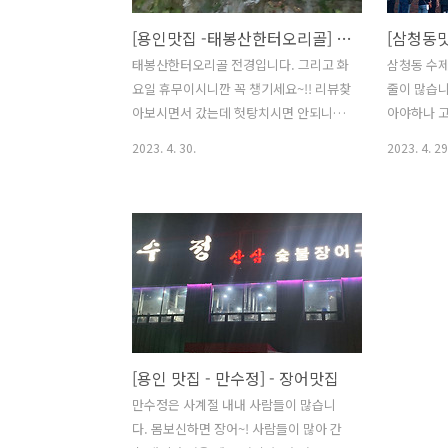
[용인맛집 -태봉산한터오리골] - 오리맛집
태봉산한터오리골 전경입니다. 그리고 화
삼청동 수
요일 휴무이시니깐 꼭 챙기세요~!! 리뷰찾
줄이 많습니
아보시면서 갔는데 헛탕치시면 안되니깐
아야하나 
요~!!!ㅎㅎ (제가 그랬어서...^^;;;) 영업시
서서 돌아서
2023. 4. 30.
2023. 4. 29
간 (11:30-20:10) ; 화요일 휴무 태봉산한
~1시간정도
터오리골 주소를 찍고 가시면 여기가 맞
가족들이랑
나 싶으실 거예요. 여기 맞은편이 병원이
있다보면 생
있는데 맞으세요. 그리고 거기가 주차공
니다. 메뉴
간입니다~~ㅎㅎ 간판이 이렇게 벽면에 있
어갈 순번이
어서 찾기 어려우실 수 있어요. 자리에 앉
는 것처럼 
으시면 분주하게 이렇게 Self로 세팅해오
음속으로 이
시면 됩니다. ^^ 저 세팅 잘했죠??ㅎㅎㅎ
앞에서 조금 
그리고 생오로스구이가 도착하고 돌판에
저는 동동주
[용인 맛집 - 만수정] - 장어맛집
불을 달구십니다. 불이 올라올때까지 기
였습니다. 
다리시더라고요. 돌판에 불이 올라온 것
인분이상이라
만수정은 사계절 내내 사람들이 많습니
을 확인하시고 오리를 올려주십니다. 오
기할 수 없
다. 몸보신하면 장어~! 사람들이 많아 간