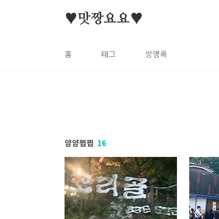
본문 바로가기
♥맛짱요요♥
홈
태그
방명록
얌얌쩝쩝
16