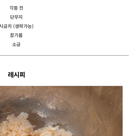
각종 전
단무지
시금치 (생략가능)
참기름
소금
레시피