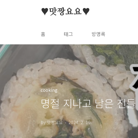
본문 바로가기
♥맛짱요요♥
홈
태그
방명록
cooking
명절 지나고 남은 전들 
by 맛짱요요
2024. 2. 19.