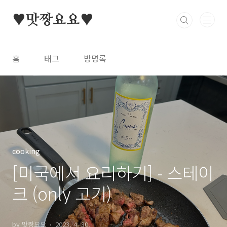
본문 바로가기
♥맛짱요요♥
홈
태그
방명록
cooking
[미국에서 요리하기] - 스테이
크 (only 고기)
by 맛짱요요
2023. 4. 30.