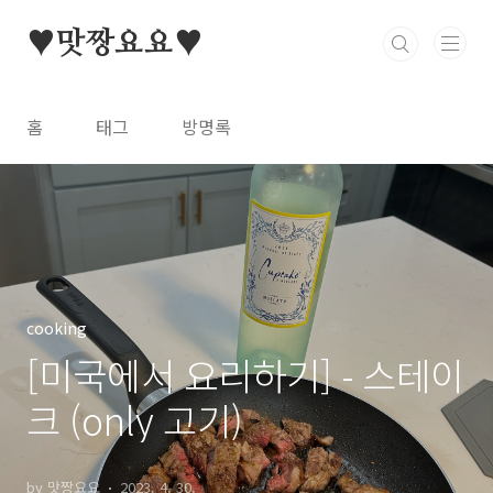
본문 바로가기
♥맛짱요요♥
홈
태그
방명록
cooking
[미국에서 요리하기] - 스테이
크 (only 고기)
by 맛짱요요
2023. 4. 30.