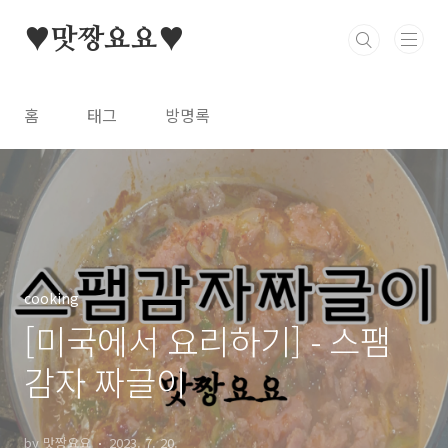
본문 바로가기
♥맛짱요요♥
홈
태그
방명록
cooking
[미국에서 요리하기] - 스팸
감자 짜글이
by 맛짱요요
2023. 7. 20.