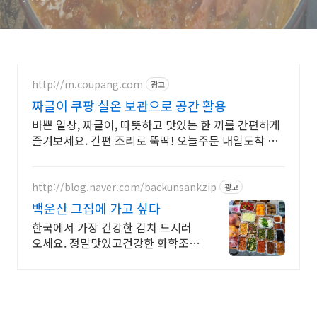
http://m.coupang.com
광고
짜글이 쿠팡 실온 보관으로 공간 활용
바쁜 일상, 짜글이, 따뜻하고 맛있는 한 끼를 간편하게
즐겨보세요. 간편 조리로 뚝딱! 오늘주문 내일도착 로
켓배송으로 만나세요.
http://blog.naver.com/backunsankzip
광고
백운산 그집에 가고 싶다
한국에서 가장 건강한 김치 드시러
오세요. 정말맛있고건강한 화학조미
료 비사용, 유기농쌀,유기농전통장
으로 조리, 맛있다가 연발되는 건강
한 요리