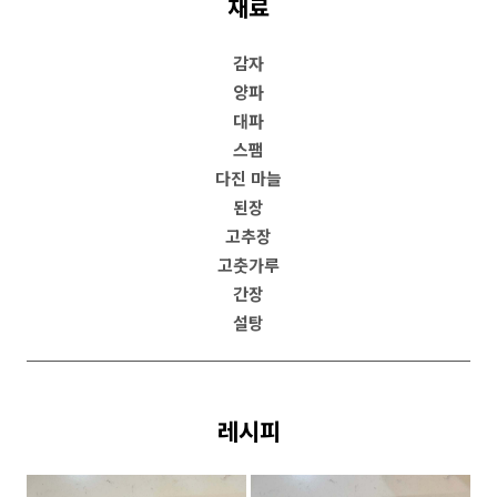
재료
감자
양파
대파
스팸
다진 마늘
된장
고추장
고춧가루
간장
설탕
레시피