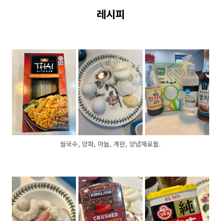
레시피
쌀국수, 양파, 마늘, 계란, 양념재료들.