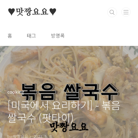
본문 바로가기
♥맛짱요요♥
홈
태그
방명록
cooking
[미국에서 요리하기] - 볶음
쌀국수 (팟타이)
by 맛짱요요
2023. 5. 8.