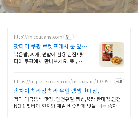
http://m.coupang.com
광고
팟타이 쿠팡 로켓프레시 문 앞으
로!
볶음밥, 찌개, 덮밥에 활용 만점! 팟
타이 쿠팡에서 만나보세요. 풍부한
감칠맛 소스, 매일매일 특별한 식탁
을 완성하세요.
https://m.place.naver.com/restaurant/197954
광고
0541
솜차이 청라점 청라 유일 랭쎕판매점,
청라 태국음식 맛집, 인천유일 랭쌥,꿍탕 판매점,인천
NO.1 팟타이 현지와 제일 비슷하게 맛을 내는 솜차이
입니다!