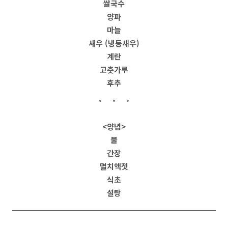
쌀국수
양파
마늘
새우 (냉동새우)
계란
고춧가루
후추
<양념>
물
간장
멸치액젓
식초
설탕