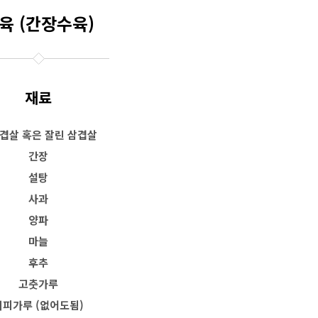
육 (간장수육)
재료
겹살 혹은 잘린 삼겹살
간장
설탕
사과
양파
마늘
후추
고춧가루
커피가루 (없어도됨)