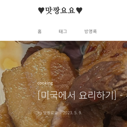
본문 바로가기
♥맛짱요요♥
홈
태그
방명록
cooking
[미국에서 요리하기] - 
by 맛짱요요
2023. 5. 9.