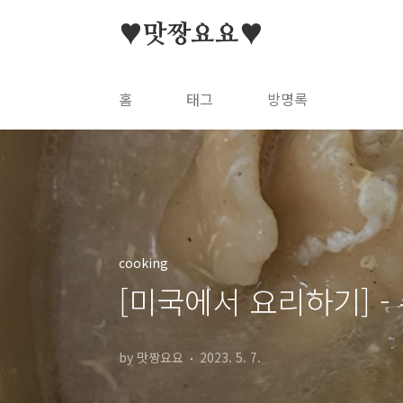
본문 바로가기
♥맛짱요요♥
홈
태그
방명록
cooking
[미국에서 요리하기] -
by 맛짱요요
2023. 5. 7.