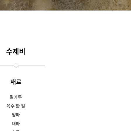
수제비
재료
밀가루
육수 한 알
양파
대파