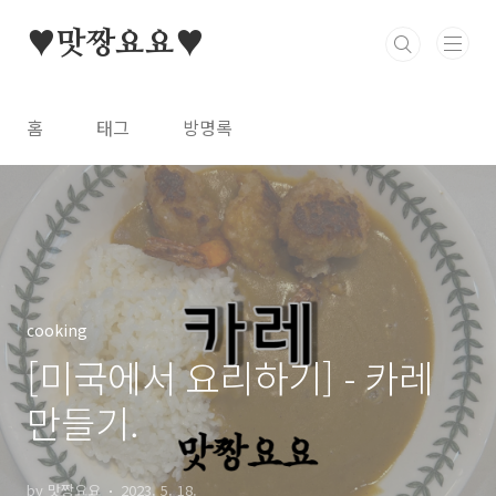
본문 바로가기
♥맛짱요요♥
홈
태그
방명록
cooking
[미국에서 요리하기] - 카레
만들기.
by 맛짱요요
2023. 5. 18.