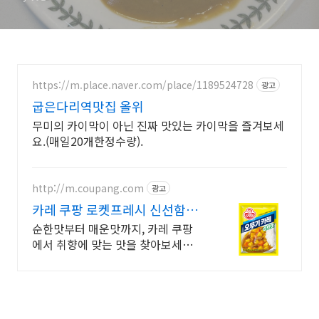
https://m.place.naver.com/place/1189524728
광고
굽은다리역맛집 올위
무미의 카이막이 아닌 진짜 맛있는 카이막을 즐겨보세
요.(매일20개한정수량).
http://m.coupang.com
광고
카레 쿠팡 로켓프레시 신선함도
빠르게
순한맛부터 매운맛까지, 카레 쿠팡
에서 취향에 맞는 맛을 찾아보세요.
뭉침 없이 사르르 녹아, 카레, 손쉬운
한 끼를 완성하세요.