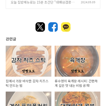
오늘 집밥메뉴로는 15분 초간단 "대패삼겹콩불"
2024.09.09
(2)
(2)
관련글
집에서 가장 바삭한 감자 치즈스
류수영의 육개장 레시피: 간편하
틱 ​​만드는 법
게 깊은 맛 내는 비법 공개!