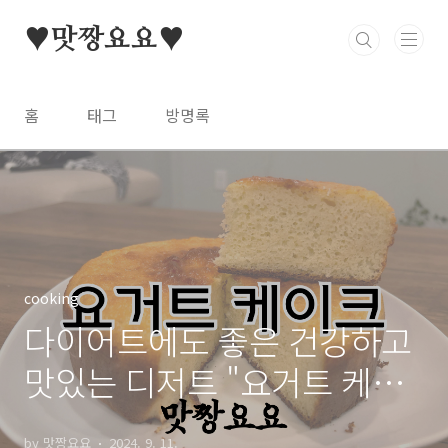
본문 바로가기
♥맛짱요요♥
홈
태그
방명록
cooking
다이어트에도 좋은 건강하고
맛있는 디저트 "요거트 케이
크"
by 맛짱요요
2024. 9. 11.