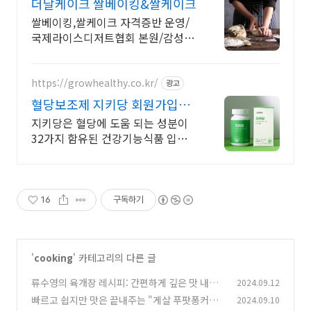
더날케이크 쌀베이킹&쌀케이크
쌀베이킹,쌀케이크 자격증반 운영/
국제라이스디저트협회 본원/감성쌀
구움과자 저자
https://growhealthy.co.kr/
광고
혈당보조제 지키당 회원가입
7,000원 쿠폰
지키당은 혈당에 도움 되는 성분이
32가지 함유된 건강기능식품 입니
다. 선착순 하루 100명 특별 혜택
16
구독하기
'
cooking
' 카테고리의 다른 글
류수영의 육개장 레시피: 간편하게 깊은 맛 내는
2024.09.12
비법 공개!
빠르고 쉽지만 맛은 끝내주는 "게살 푸팟퐁커리"
2024.09.10
(2)