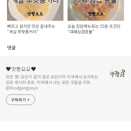
빠르고 쉽지만 맛은 끝내주는
오늘 집밥메뉴로는 15분 초간단
"게살 푸팟퐁커리"
"대패삼겹콩불"
댓글
♥맛짱요요♥
맛은 짱! 요린이 같지 않은 요린이의 미국에서 요리하는
모든 레시피 공유. 미국에서 사는 모든 것들을 리뷰.
@foodjjangyoyo
구독하기