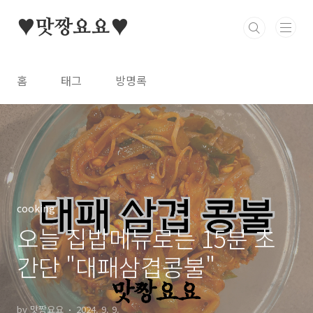
본문 바로가기
♥맛짱요요♥
홈
태그
방명록
cooking
오늘 집밥메뉴로는 15분 초
간단 "대패삼겹콩불"
by 맛짱요요
2024. 9. 9.