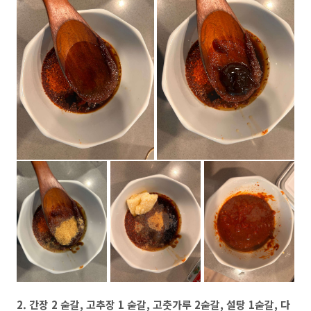
2. 간장 2 숟갈, 고추장 1 숟갈, 고춧가루 2숟갈, 설탕 1숟갈, 다