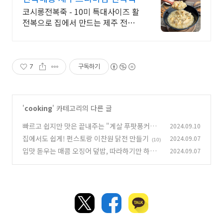
코시롱전복죽 - 10미 특대사이즈 활
전복으로 집에서 만드는 제주 전통
방식 전복죽
7
구독하기
'
cooking
' 카테고리의 다른 글
빠르고 쉽지만 맛은 끝내주는 "게살 푸팟퐁커리"
2024.09.10
집에서도 쉽게! 펀스토랑 이찬원 닭전 만들기
2024.09.07
(2)
(10)
입맛 돋우는 매콤 오징어 덮밥, 따라하기만 하면
2024.09.07
완성!
(4)