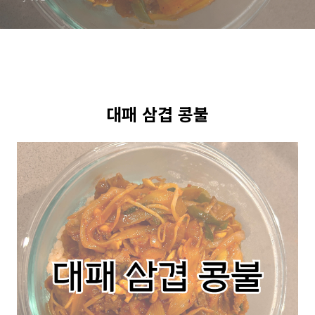
대패 삼겹 콩불