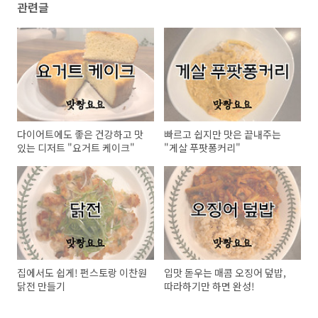
관련글
다이어트에도 좋은 건강하고 맛
빠르고 쉽지만 맛은 끝내주는
있는 디저트 "요거트 케이크"
"게살 푸팟퐁커리"
집에서도 쉽게! 펀스토랑 이찬원
입맛 돋우는 매콤 오징어 덮밥,
닭전 만들기
따라하기만 하면 완성!