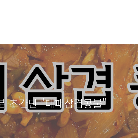
분 초간단 "대패삼겹콩불"