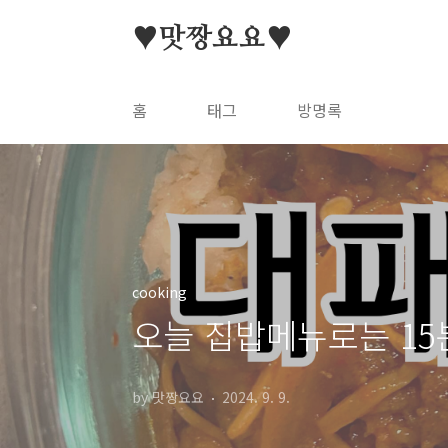
본문 바로가기
♥맛짱요요♥
홈
태그
방명록
cooking
오늘 집밥메뉴로는 15
by 맛짱요요
2024. 9. 9.