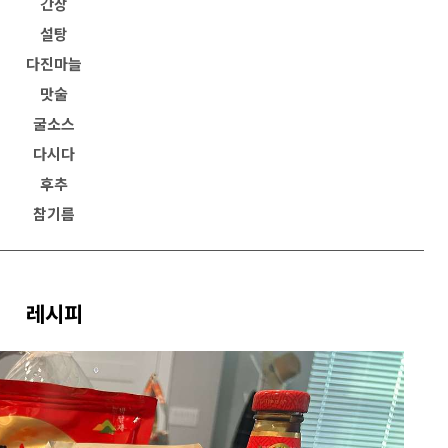
간장
설탕
다진마늘
맛술
굴소스
다시다
후추
참기름
레시피