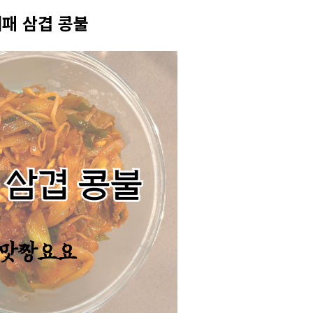
패 삼겹 콩불