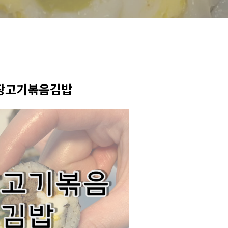
장고기볶음김밥