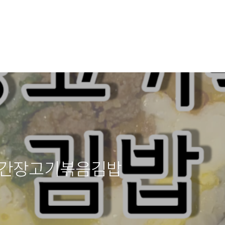
- 간장고기볶음김밥