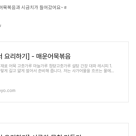
운 어묵복음과 시금치가 들어갔어요
~
ㅎ
ㅎ
서 요리하기] - 매운어묵볶음
재료 어묵 고춧가루 마늘가루 청량고춧가루 설탕 간장 대파 레시피 1.
렇게 길고 얇게 썰어서 준비해 줍니다. 저는 사가어물을 흐르는 물에
뒤 이렇게
oyo.com