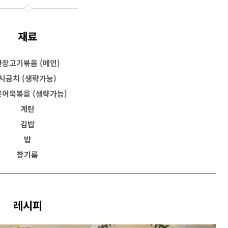
재료
간장고기볶음 (메인)
시금치 (생략가능)
어묵볶음 (생략가능)
계란
김밥
밥
참기름
레시피