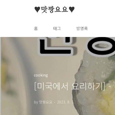
본문 바로가기
♥맛짱요요♥
홈
태그
방명록
cooking
[미국에서 요리하기] 
by 맛짱요요
2023. 8. 7.