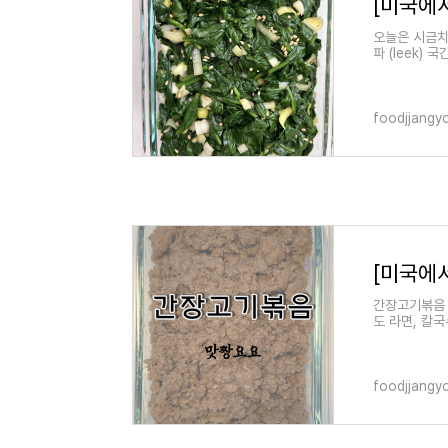
[미국에
오늘은 시금치무침
파 (leek) 국
깨 (sesam
foodjjangy
[미국에
간장고기볶음 
도 라면, 칼
간편하고 만
foodjjangy